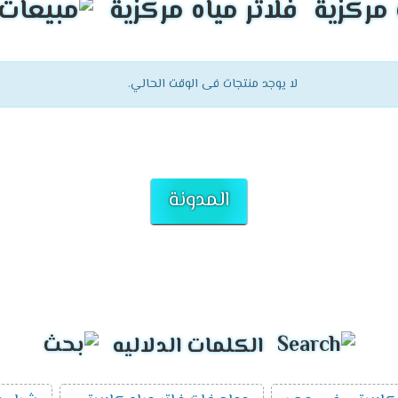
فلاتر مياه مركزية
لا يوجد منتجات فى الوقت الحالي.
المدونة
الكلمات الدلاليه