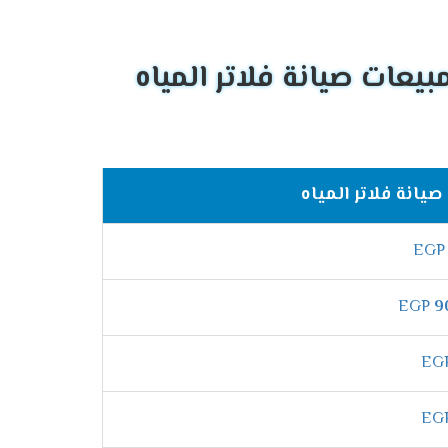
يانة فلاتر المياه
EG
EGP
9