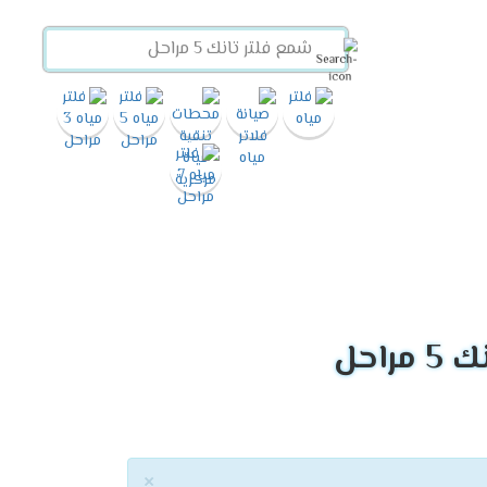
راحل
×