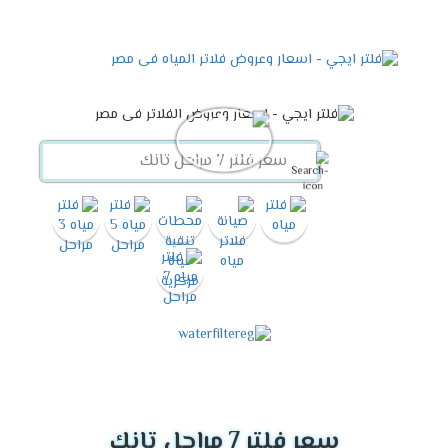
سعر فلتر 7 مراحل تانك