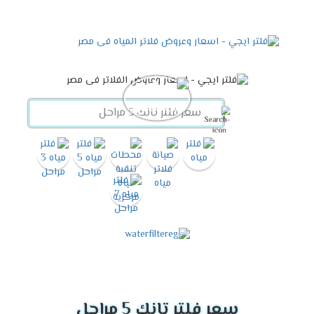
سعر فلتر تانك 5 مراحل