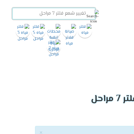
راحل
×