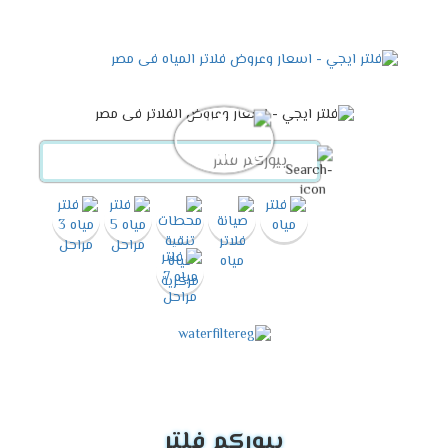
بيوركم فلتر