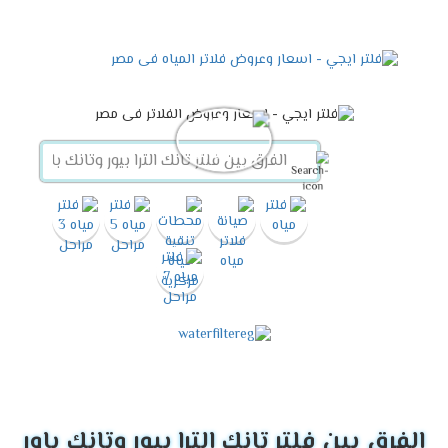
الفرق بين فلتر تانك الترا بيور وتانك باور