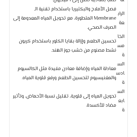
ثة
صلب بنفاذية تصل إلى 1 ميكرون.
فصل الأملاح والبكتيريا باستخدام تقنية الـ
الراب
Membrane المتطورة، مع تحويل المياه المعدومة إلى
عة
الصرف الصحي.
الخا
تحسين الطعم وإزالة بقايا الكلور باستخدام كربون
مس
نشط مصنوع من خشب جوز الهند.
ة
الس
معادلة المياه وإضافة معادن مفيدة مثل الكالسيوم
ادس
والمغنيسيوم لتحسين الطعم ورفع قلوية المياه.
ة
الس
تحويل المياه إلى قلوية، تقليل نسبة الأحماض، وتأثير
ابع
مضاد للأكسدة.
ة