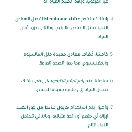
غير المرغوب، وبهذا تصبح المياه ألذ.
رابعًا، يُستخدم
غشاء Membrane
لفصل المعادن
الثقيلة مثل الرصاص والزرنيخ، وبالتالي تزيد أمان
المياه.
خامسًا، تُضاف
معادن مفيدة
مثل الكالسيوم
والمغنيسيوم، مما يعزز الصحة العامة.
سادسًا، يتم
رفع الرقم الهيدروجيني pH
، ولذلك
تتحول المياه إلى قلوية مفيدة للجسم.
وأخيرًا، يتم استخدام
كربون نشط من جوز الهند
لإزالة أي طعم أو رائحة متبقية، وبالتالي تكتمل
النقاء التام.