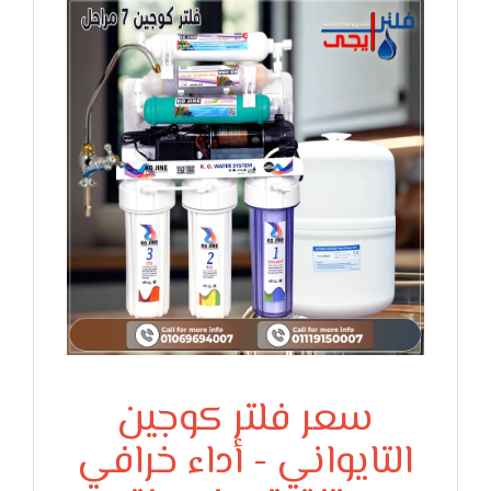
سعر فلتر كوجين
التايواني - أداء خرافي