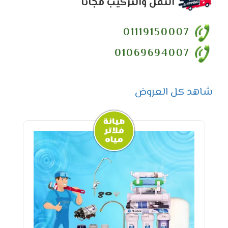
النقل والتركيب مجاناً
01119150007
01069694007
شاهد كل العروض