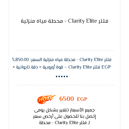
فلتر Clarity Elite - محطة مياه منزلية
فلتر Clarity Elite - محطة مياه منزلية السعر: 5,850.00
EGP فلتر Clarity Elite – قوة أوروبية × دقة تايوانية ×
تصميم تركي أنيق فلتر Clarity Elite هو الحل المثالي
لتنقية مياه الشرب في المنزل. يجمع بين تقنيات
أوروبية متقدمة، وجودة تايوانية عالية، ولمسة تصميم
تركية عصرية. مصمم خصيصًا لتحويل مياه الحنفية
6500
EGP
العادية إلى مصدر نقي وآمن للطهي، الشرب،
جميع الأسعار تتغير بشكل يومى
والمشروبات. أبرز مميزات فلتر Clarity Elite: تنقية بـ 7
إتصل بنا للحصول على أرخص سعر
مراحل متكاملة لإزالة الشوائب، الكلور، الرواسب، الروائح
لـ فلتر Clarity Elite - محطة
والطعم غير المرغوب فيه. مضخة تايوانية أصلية لضغط