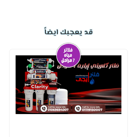
قد يعجبك ايضاً